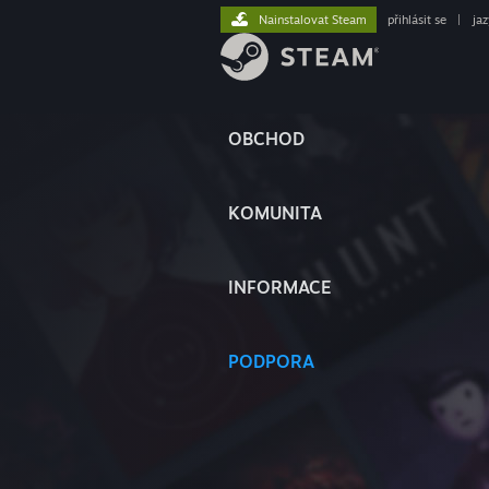
Nainstalovat Steam
přihlásit se
|
ja
OBCHOD
KOMUNITA
INFORMACE
PODPORA