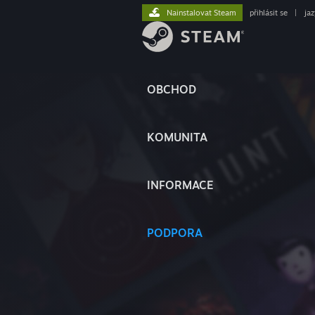
Nainstalovat Steam
přihlásit se
|
ja
OBCHOD
KOMUNITA
INFORMACE
PODPORA