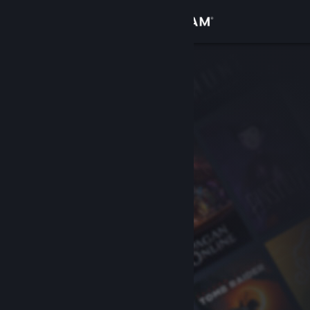
Přihlásit se
Obchod
Komunita
Informace
Podpora
Změnit jazyk
Mobilní aplikace služby Steam
Desktopová verze stránky