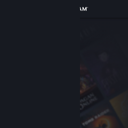
Přihlásit se
Obchod
Komunita
Informace
Podpora
Změnit jazyk
Mobilní aplikace služby Steam
Desktopová verze stránky