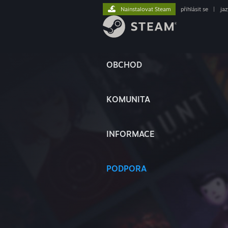
Nainstalovat Steam
přihlásit se
|
ja
OBCHOD
KOMUNITA
INFORMACE
PODPORA