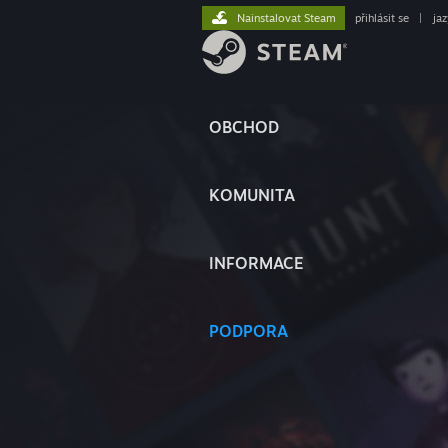
Nainstalovat Steam
přihlásit se
|
ja
OBCHOD
KOMUNITA
INFORMACE
PODPORA