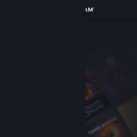
Přihlásit se
Obchod
Komunita
Informace
Podpora
Změnit jazyk
Mobilní aplikace služby Steam
Desktopová verze stránky