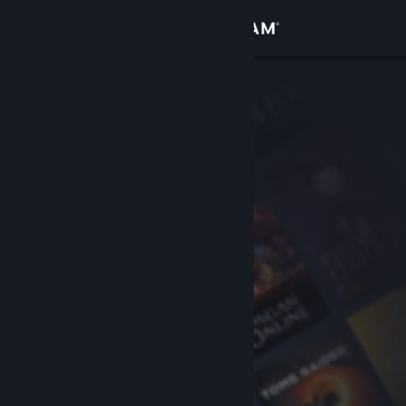
Přihlásit se
Obchod
Komunita
Informace
Podpora
Změnit jazyk
Mobilní aplikace služby Steam
Desktopová verze stránky