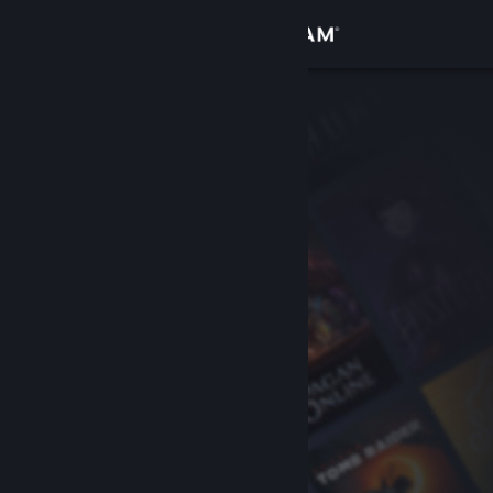
Přihlásit se
Obchod
Komunita
Informace
Podpora
Změnit jazyk
Mobilní aplikace služby Steam
Desktopová verze stránky