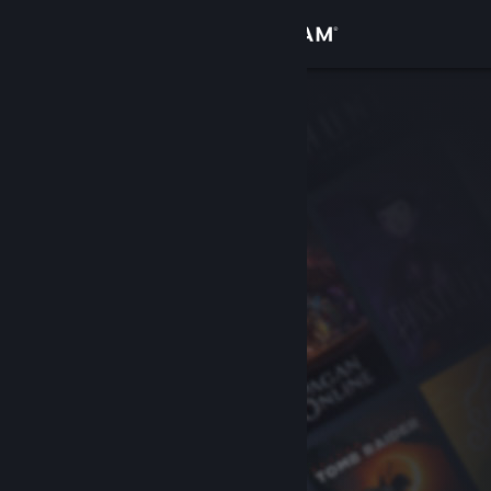
Přihlásit se
Obchod
Komunita
Informace
Podpora
Změnit jazyk
Mobilní aplikace služby Steam
Desktopová verze stránky