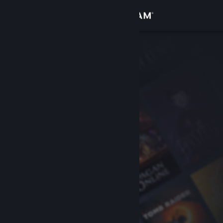
Přihlásit se
Obchod
Komunita
Informace
Podpora
Změnit jazyk
Mobilní aplikace služby Steam
Desktopová verze stránky