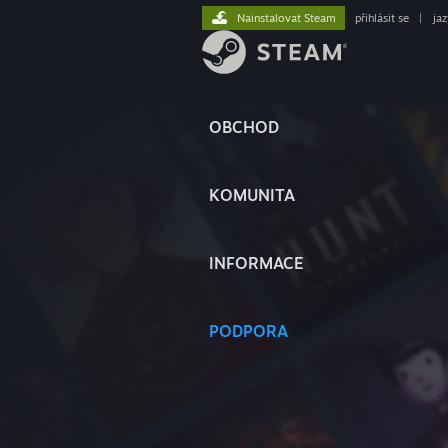
Nainstalovat Steam
přihlásit se
|
ja
OBCHOD
KOMUNITA
INFORMACE
PODPORA