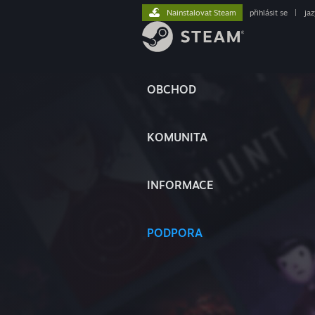
Nainstalovat Steam
přihlásit se
|
ja
OBCHOD
KOMUNITA
INFORMACE
PODPORA