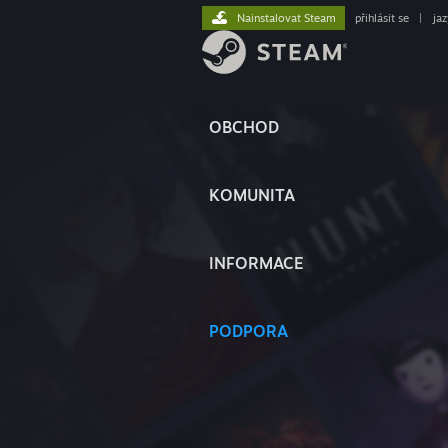
Nainstalovat Steam
přihlásit se
|
ja
OBCHOD
KOMUNITA
INFORMACE
PODPORA