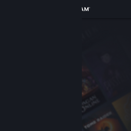
Přihlásit se
Obchod
Komunita
Informace
Podpora
Změnit jazyk
Mobilní aplikace služby Steam
Desktopová verze stránky