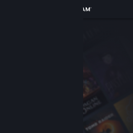
Přihlásit se
Obchod
Komunita
Informace
Podpora
Změnit jazyk
Mobilní aplikace služby Steam
Desktopová verze stránky