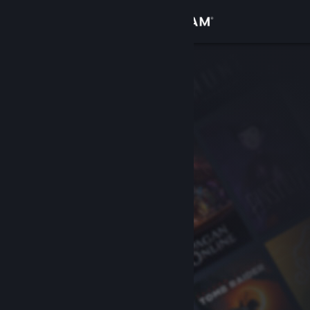
Přihlásit se
Obchod
Komunita
Informace
Podpora
Změnit jazyk
Mobilní aplikace služby Steam
Desktopová verze stránky