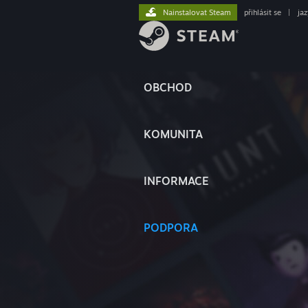
Nainstalovat Steam
přihlásit se
|
ja
OBCHOD
KOMUNITA
INFORMACE
PODPORA