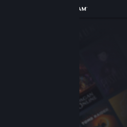
Přihlásit se
Obchod
Komunita
Informace
Podpora
Změnit jazyk
Mobilní aplikace služby Steam
Desktopová verze stránky