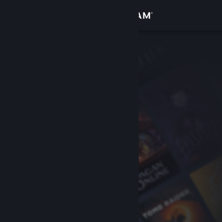
Přihlásit se
Obchod
Komunita
Informace
Podpora
Změnit jazyk
Mobilní aplikace služby Steam
Desktopová verze stránky