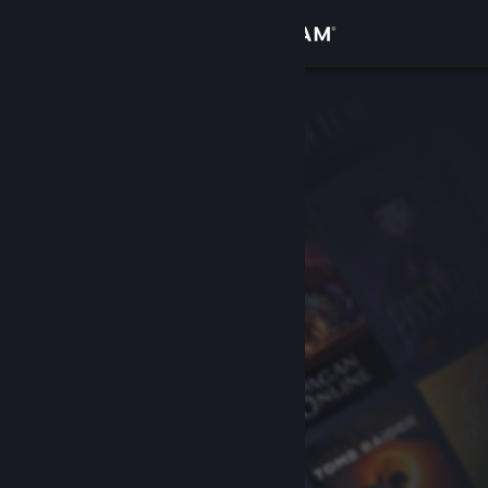
Přihlásit se
Obchod
Komunita
Informace
Podpora
Změnit jazyk
Mobilní aplikace služby Steam
Desktopová verze stránky