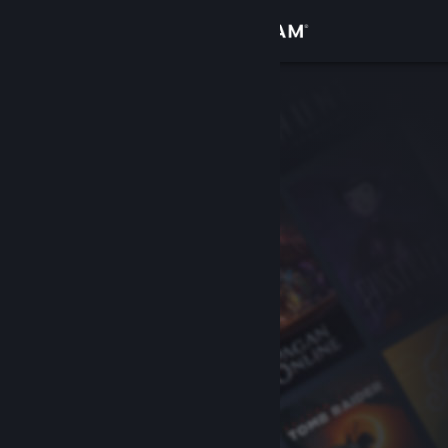
Přihlásit se
Obchod
Komunita
Informace
Podpora
Změnit jazyk
Mobilní aplikace služby Steam
Desktopová verze stránky