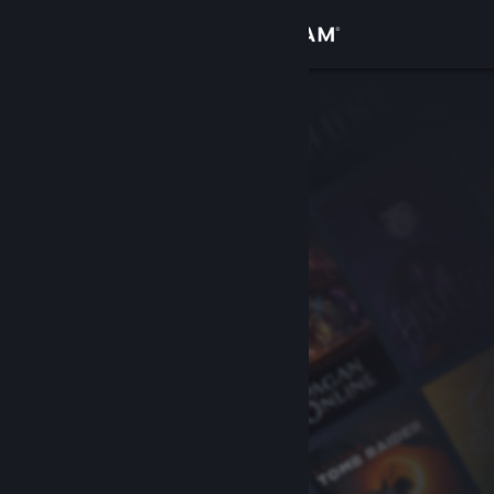
Přihlásit se
Obchod
Komunita
Informace
Podpora
Změnit jazyk
Mobilní aplikace služby Steam
Desktopová verze stránky