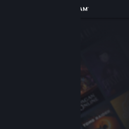
Přihlásit se
Obchod
Komunita
Informace
Podpora
Změnit jazyk
Mobilní aplikace služby Steam
Desktopová verze stránky