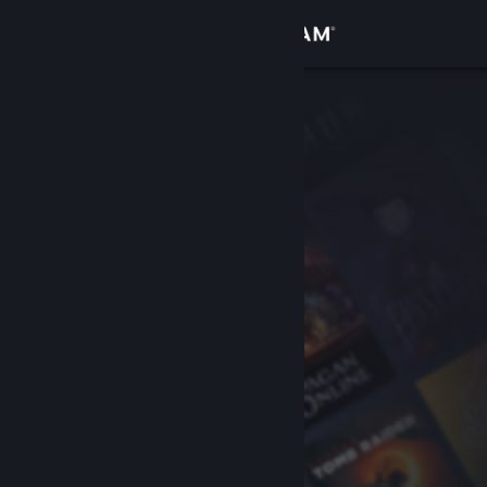
Přihlásit se
Obchod
Komunita
Informace
Podpora
Změnit jazyk
Mobilní aplikace služby Steam
Desktopová verze stránky