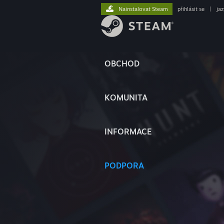
Nainstalovat Steam
přihlásit se
|
ja
OBCHOD
KOMUNITA
INFORMACE
PODPORA