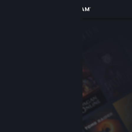
Přihlásit se
Obchod
Komunita
Informace
Podpora
Změnit jazyk
Mobilní aplikace služby Steam
Desktopová verze stránky