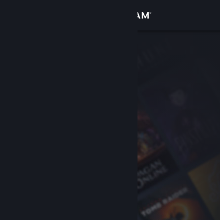
Přihlásit se
Obchod
Komunita
Informace
Podpora
Změnit jazyk
Mobilní aplikace služby Steam
Desktopová verze stránky