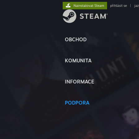
Nainstalovat Steam
přihlásit se
|
ja
OBCHOD
KOMUNITA
INFORMACE
PODPORA