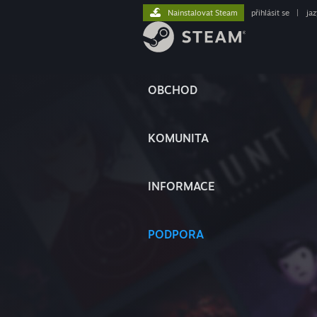
Nainstalovat Steam
přihlásit se
|
ja
OBCHOD
KOMUNITA
INFORMACE
PODPORA