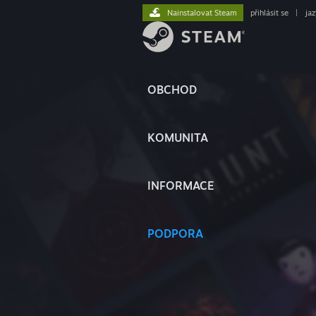
Nainstalovat Steam
přihlásit se
|
ja
OBCHOD
KOMUNITA
INFORMACE
PODPORA