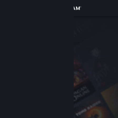
Přihlásit se
Obchod
Komunita
Informace
Podpora
Změnit jazyk
Mobilní aplikace služby Steam
Desktopová verze stránky