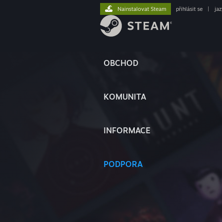
Nainstalovat Steam
přihlásit se
|
ja
OBCHOD
KOMUNITA
INFORMACE
PODPORA