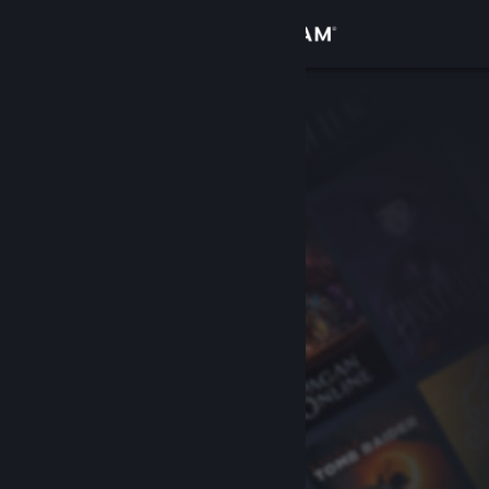
Přihlásit se
Obchod
Komunita
Informace
Podpora
Změnit jazyk
Mobilní aplikace služby Steam
Desktopová verze stránky