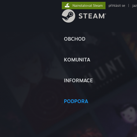
Nainstalovat Steam
přihlásit se
|
ja
OBCHOD
KOMUNITA
INFORMACE
PODPORA