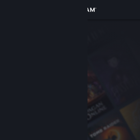
Přihlásit se
Obchod
Komunita
Informace
Podpora
Změnit jazyk
Mobilní aplikace služby Steam
Desktopová verze stránky