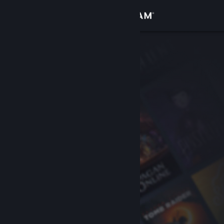
Přihlásit se
Obchod
Komunita
Informace
Podpora
Změnit jazyk
Mobilní aplikace služby Steam
Desktopová verze stránky