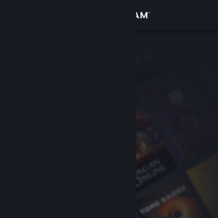
Přihlásit se
Obchod
Komunita
Informace
Podpora
Změnit jazyk
Mobilní aplikace služby Steam
Desktopová verze stránky