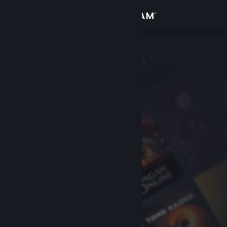
Přihlásit se
Obchod
Komunita
Informace
Podpora
Změnit jazyk
Mobilní aplikace služby Steam
Desktopová verze stránky