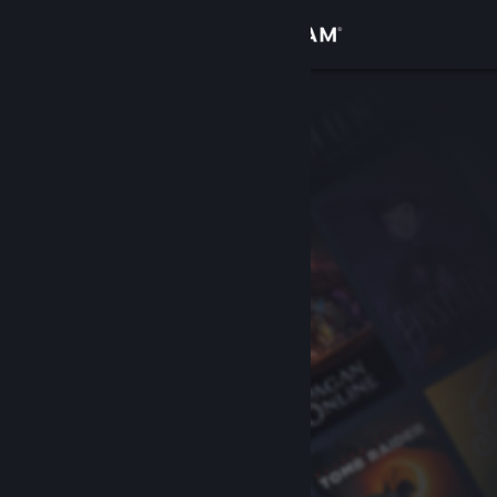
Přihlásit se
Obchod
Komunita
Informace
Podpora
Změnit jazyk
Mobilní aplikace služby Steam
Desktopová verze stránky