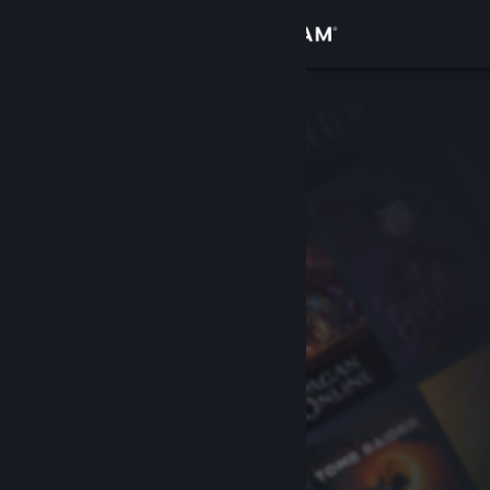
Přihlásit se
Obchod
Komunita
Informace
Podpora
Změnit jazyk
Mobilní aplikace služby Steam
Desktopová verze stránky