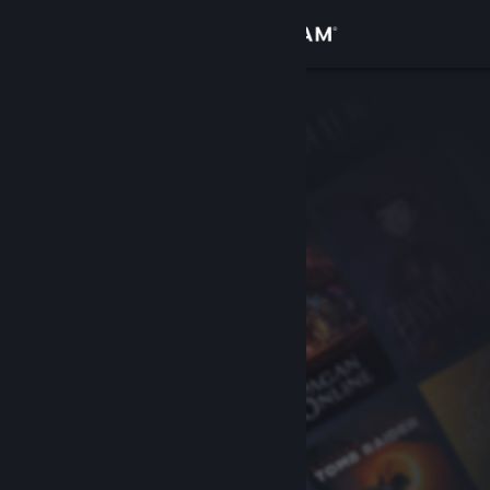
Přihlásit se
Obchod
Komunita
Informace
Podpora
Změnit jazyk
Mobilní aplikace služby Steam
Desktopová verze stránky