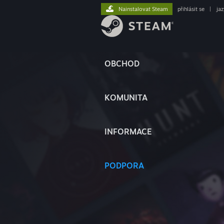
Nainstalovat Steam
přihlásit se
|
ja
OBCHOD
KOMUNITA
INFORMACE
PODPORA