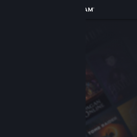
Přihlásit se
Obchod
Komunita
Informace
Podpora
Změnit jazyk
Mobilní aplikace služby Steam
Desktopová verze stránky