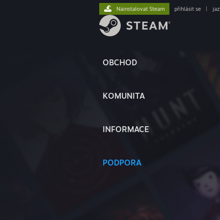
Nainstalovat Steam
přihlásit se
|
ja
OBCHOD
KOMUNITA
INFORMACE
PODPORA