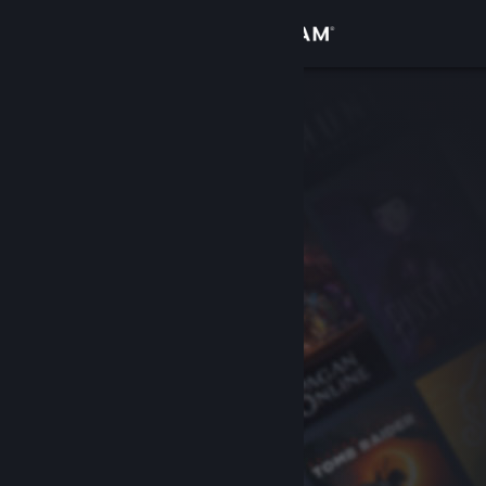
Přihlásit se
Obchod
Komunita
Informace
Podpora
Změnit jazyk
Mobilní aplikace služby Steam
Desktopová verze stránky