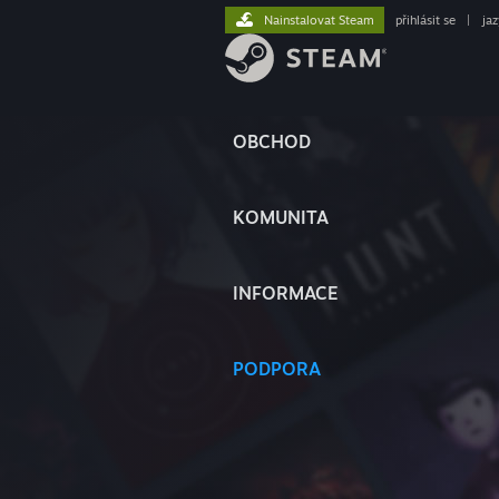
Nainstalovat Steam
přihlásit se
|
ja
OBCHOD
KOMUNITA
INFORMACE
PODPORA