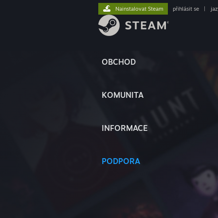
Nainstalovat Steam
přihlásit se
|
ja
OBCHOD
KOMUNITA
INFORMACE
PODPORA