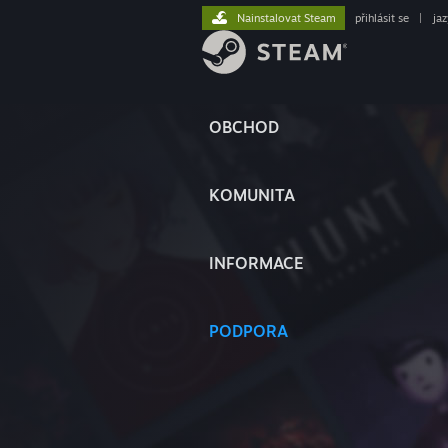
Nainstalovat Steam
přihlásit se
|
ja
OBCHOD
KOMUNITA
INFORMACE
PODPORA