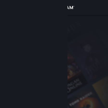
Přihlásit se
Obchod
Komunita
Informace
Podpora
Změnit jazyk
Mobilní aplikace služby Steam
Desktopová verze stránky